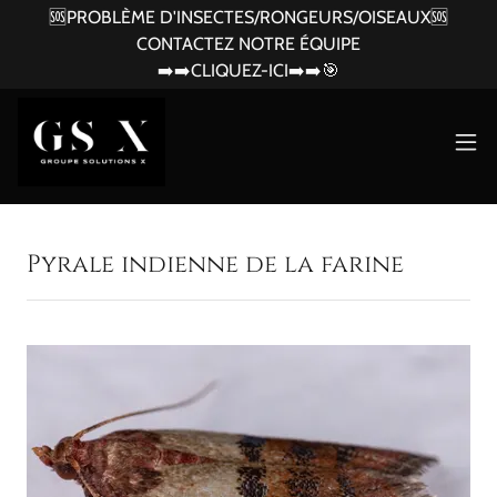
🆘PROBLÈME D'INSECTES/RONGEURS/OISEAUX🆘
CONTACTEZ NOTRE ÉQUIPE
➡️➡️CLIQUEZ-ICI➡️➡️🎯
Pyrale indienne de la farine