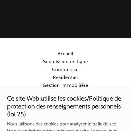
Accueil
Soumission en ligne
Commercial
Résidentiel
Gestion immobilière
Fumigation
Ce site Web utilise les cookies/Politique de
Contrôle de la faune
protection des renseignements personnels
Contrôle des oiseaux
(loi 25)
Contrôle des odeurs
Nous utilisons des cookies pour analyser le trafic du site
Contact
Web et optimiser votre expérience du site. Lorsque vous